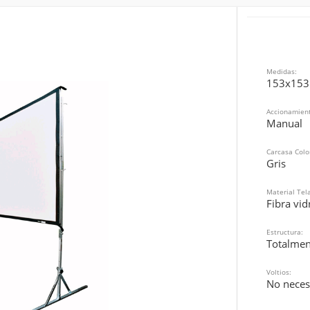
Medidas:
153x153
Accionamient
Manual
Carcasa Colo
Gris
Material Tela
Fibra vid
Estructura:
Totalmen
Voltios:
No necesi