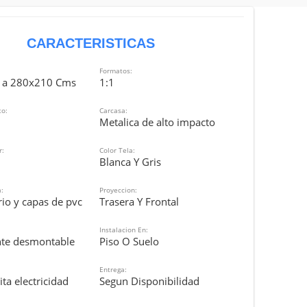
CARACTERISTICAS
Formatos:
 a 280x210 Cms
1:1
o:
Carcasa:
Metalica de alto impacto
r:
Color Tela:
Blanca Y Gris
:
Proyeccion:
rio y capas de pvc
Trasera Y Frontal
Instalacion En:
te desmontable
Piso O Suelo
Entrega:
ta electricidad
Segun Disponibilidad