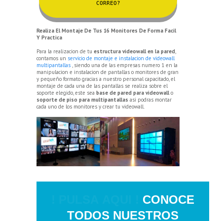
CORREO?
Realiza El Montaje De Tus 16 Monitores De Forma Facil
Y Practica
Para la realizacion de tu
estructura videowall en la pared
,
contamos un
servicio de montaje e instalacion de videowall
multipantallas
, siendo una de las empresas numero 1 en la
manipulacion e instalacion de pantallas o monitores de gran
y pequeño formato gracias a nuestro personal capacitado, el
montaje de cada una de las pantallas se realiza sobre el
soporte elegido, este sea
base de pared para videowall
o
soporte de piso para multipantallas
asi podras montar
cada uno de los monitores y crear tu videowall.
! PULSA AQUI !
CONOCE
TODOS NUESTROS