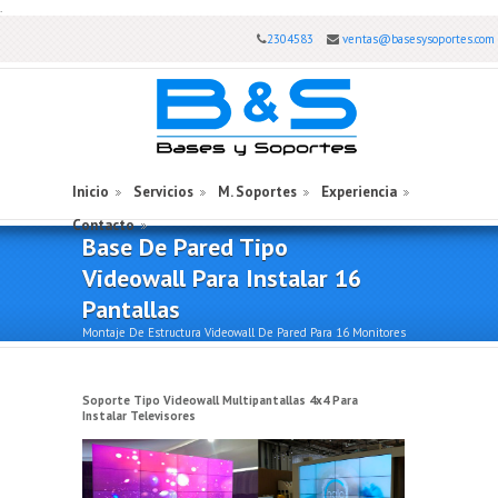
.
2304583
ventas@basesysoportes.com
Inicio
Servicios
M. Soportes
Experiencia
Contacto
Base De Pared Tipo
Videowall Para Instalar 16
Pantallas
Montaje De Estructura Videowall De Pared Para 16 Monitores
Soporte Tipo Videowall Multipantallas 4x4 Para
Instalar Televisores