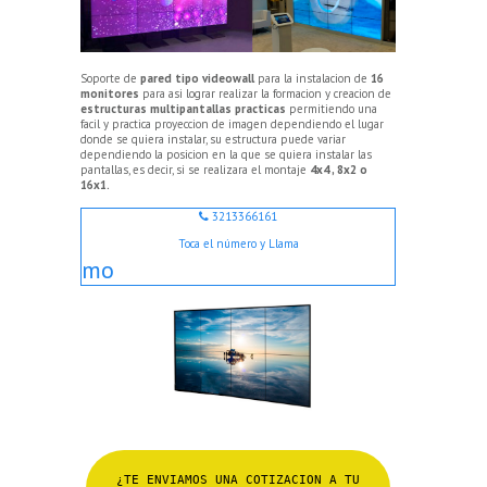
Soporte de
pared tipo videowall
para la instalacion de
16
monitores
para asi lograr realizar la formacion y creacion de
estructuras multipantallas practicas
permitiendo una
facil y practica proyeccion de imagen dependiendo el lugar
donde se quiera instalar, su estructura puede variar
dependiendo la posicion en la que se quiera instalar las
pantallas, es decir, si se realizara el montaje
4x4 , 8x2 o
16x1.
3213366161
Toca el número y Llama
mo
¿TE ENVIAMOS UNA COTIZACION A TU