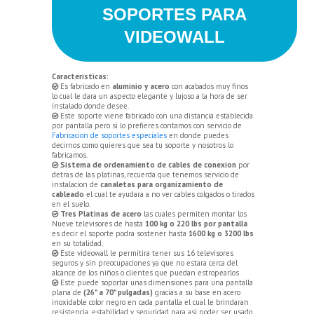
SOPORTES PARA
VIDEOWALL
Caracteristicas:
Es fabricado en
aluminio y acero
con acabados muy finos
lo cual le dara un aspecto elegante y lujoso a la hora de ser
instalado donde desee.
Este soporte viene fabricado con una distancia establecida
por pantalla pero si lo prefieres contamos con servicio de
Fabricacion de soportes especiales
en donde puedes
decirnos como quieres que sea tu soporte y nosotros lo
fabricamos.
Sistema de ordenamiento de cables de conexion
por
detras de las platinas, recuerda que tenemos servicio de
instalacion de
canaletas para organizamiento de
cableado
el cual te ayudara a no ver cables colgados o tirados
en el suelo.
Tres Platinas de acero
las cuales permiten montar los
Nueve televisores de hasta
100 kg o 220 lbs por pantalla
es decir el soporte podra sostener hasta
1600 kg o 3200 lbs
en su totalidad.
Este videowall le permitira tener sus 16 televisores
seguros y sin preocupaciones ya que no estara cerca del
alcance de los niños o clientes que puedan estropearlos
Este puede soportar unas dimensiones para una pantalla
plana de
(26" a 70" pulgadas)
gracias a su base en acero
inoxidable color negro en cada pantalla el cual le brindaran
resistencia ,estabilidad y seguridad para asi poder ser usado